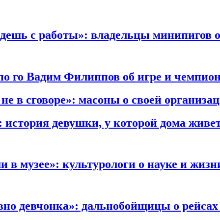
идешь с работы
»: владельцы минипигов о
по го Вадим Филиппов об игре и чемпио
е в сговоре»:
масоны о своей организа
:
история девушки, у которой дома живет
и в музее»:
культурологи о науке и жизн
вно девчонка»:
дальнобойщицы о рейсах 