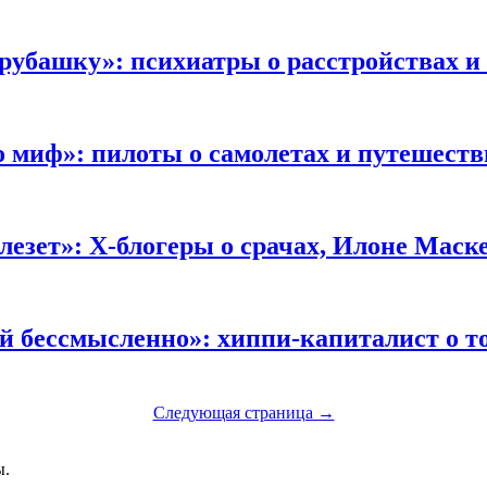
 рубашку»:
психиатры о расстройствах и
о миф»
: пилоты о самолетах и путешест
лезет»:
X-блогеры о срачах, Илоне Маске
ей бессмысленно»:
хиппи-капиталист о т
Следующая страница →
ы.