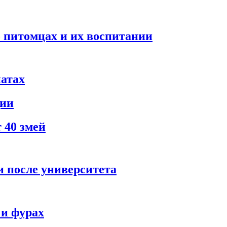
 питомцах и их воспитании
натах
ции
 40 змей
и после университета
и фурах