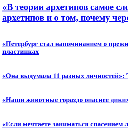
«В теории архетипов самое сл
архетипов и о том, почему чер
«Петербург стал напоминанием о преж
пластинках
«Она выдумала 11 разных личностей»:
«Наши животные гораздо опаснее дики
«Если мечтаете заниматься спасением л