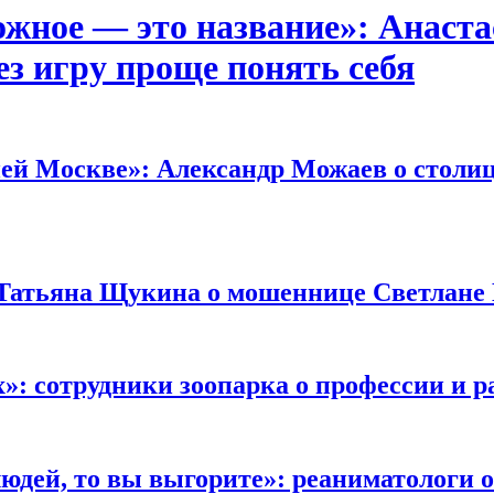
ожное — это название»:
Анаста
ез игру проще понять себя
ней Москве»:
Александр Можаев о столиц
Татьяна Щукина о мошеннице Светлане 
х»:
сотрудники зоопарка о профессии и р
юдей, то вы выгорите»:
реаниматологи о