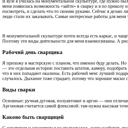
В вузе я училась на монументальной скульптуре, где нужно был
меня появилась возможность «зайти» в сварку и я по приколу н
посмотреть, и сделать что-то своими руками. Сейчас я делаю л
люди стали их заказывать. Самые интересные работы для меня те
В монументальной скульптуре почти всегда есть каркас, и чаще
Поэтому эти виды деятельности для меня взаимосвязаны. А рис
Рабочий день сварщика
Я прихожу в мастерскую с планом, что именно буду делать. Но 
— это отдельная история: поставить штатив, камеру, подобрать 
что в них попадают окалины. Есть рабочий мем: лучший подаро
случалось. Дыхание тоже страдает, потому что хорошие маски 
Виды сварки
Основные: ручная дуговая, полуавтомат и аргон — они отлича
Аргоновая считается самой флексовой: там нужна высокая точн
Каково быть сварщицей
С негативом и сексизмом я не сталкивалась, чаще наоборот, л