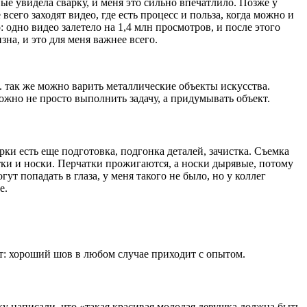
вые увидела сварку, и меня это сильно впечатлило. Позже у
его заходят видео, где есть процесс и польза, когда можно и
одно видео залетело на 1,4 млн просмотров, и после этого
на, и это для меня важнее всего.
ь. так же можно варить металлические объекты искусства.
жно не просто выполнить задачу, а придумывать объект.
ки есть еще подготовка, подгонка деталей, зачистка. Съемка
ки и носки. Перчатки прожигаются, а носки дырявые, потому
 попадать в глаза, у меня такого не было, но у коллег
е.
ет: хороший шов в любом случае приходит с опытом.
ку написали, что «такая красивая молодая девушка должна быть