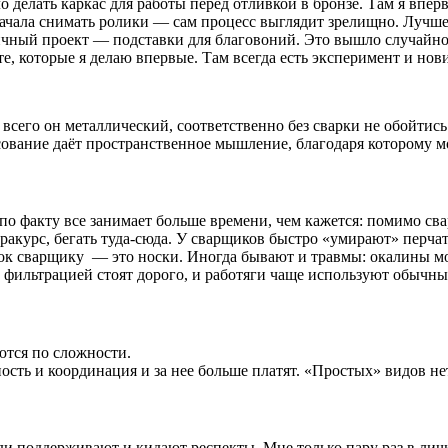
о делать каркас для работы перед отливкой в бронзе. Там я впер
ачала снимать ролики — сам процесс выглядит зрелищно. Лучше вс
ичный проект — подставки для благовоний. Это вышло случайно: 
, которые я делаю впервые. Там всегда есть эксперимент и новиз
 всего он металлический, соответственно без сварки не обойтис
ование даёт пространственное мышление, благодаря которому мо
по факту все занимает больше времени, чем кажется: помимо свар
ракурс, бегать туда-сюда.
У сварщиков быстро «умирают» перчат
к сварщику — это носки. Иногда бывают и травмы: окалины могут
с фильтрацией стоят дорого, и работяги чаще используют обычны
ются по сложности.
ость и координация и за нее больше платят. «Простых» видов н
юди поддерживают и кидают респекты. Мне только пару раз в лич