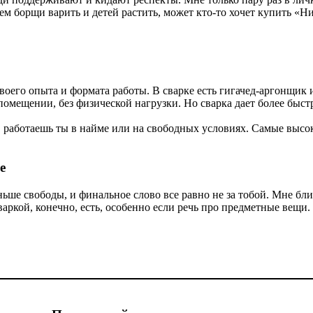
ем борщи варить и детей растить, может кто-то хочет купить «Н
т твоего опыта и формата работы. В сварке есть гигачед-аргонщи
м помещении, без физической нагрузки. Но сварка дает более бы
го, работаешь ты в найме или на свободных условиях. Самые вы
е
ьше свободы, и финальное слово все равно не за тобой. Мне ближ
варкой, конечно, есть, особенно если речь про предметные вещи.