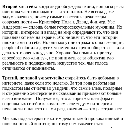
Второй хот-тейк:
когда люди обсуждают кино, вопросы расы
или пола часто выпадают — и это плохо. Не всегда даже
задумываешься, почему самые известные режиссеры
современности — Кристофер Нолан, Дэвид Финчер, Уэс
Андерсон — сплошь белые гетеросексуальные мужчины. Их
истории, интересы и взгляд на мир определяют то, что они
показывают нам на экране. Это не значит, что эти истории
плохи сами по себе. Но они могут не отражать опыт женщин,
people of color или других угнетенных групп общества — или
делать это очень неудачно. Хорошо бы помнить про эту
своеобразную «линзу», не принимать ее за объективную
реальность и поддерживать искусство тех, чьи голоса
отличаются от доминанты.
Третий, не такой уж хот-тейк:
старайтесь быть добрыми в
интернете, даже если это нелегко. За три года работы над
подкастом мы отчетливо увидели, что самые злые, полярные
и откровенно хейтерские высказывания привлекают больше
всего внимания. Получается, что алгоритмы платформ и
социальных сетей в каком-то смысле «едут» на энергии
ненависти и нашего с вами раздражения — это расстраивает.
Мы как подкастерки не хотим делать такой провокативный и
поверхностный контент, поэтому нам тяжелее стать