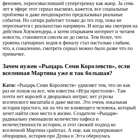
феномен, переосмысливший супергероику как жанр. За семь
лет в эфире этот сериал высмеял, кажется, все социальные
проблемы и даже неоднократно предсказывал реальные
события. Но сатира работает только до тех пор, пока не
пересекается с реальностью напрямую. И когда мы смотрим на
действия Хоумлендера, а затем открываем интернет и читаем
новости, становится совсем не до смеха. Тем более, что
уровень сценарных ходов к финалу стал настолько слабым,
что, к сожалению, смотреть сериал можно было разве что по
привычке.
Зачем нужен «Рыцарь Семи Королевств», если
вселенная Мартина уже и так большая?
Катя:
«Рыцарь Семи Королевств» удивляет тем, что он как
раз не похож на все, чем известна «Игра престолов». Там
почти нет королей и дворцовых интриг, нет угрозы
вселенского масштаба и даже магии. Это очень локальная
история простого, ни на что не влияющего человека, который
хочет найти свое место в жизни. Создатели «Рыцаря»
радикально уменьшили количество пафоса и
величественности истории, и этот свежий подход ко
вселенной Мартина сработал. А еще, как подчеркивают
обзорщики, история про Дунка и Эгга обернулась