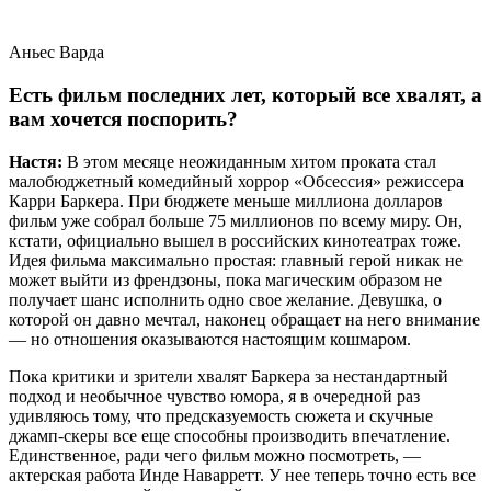
Аньес Варда
Есть фильм последних лет, который все хвалят, а
вам хочется поспорить?
Настя:
В этом месяце неожиданным хитом проката стал
малобюджетный комедийный хоррор «Обсессия» режиссера
Карри Баркера. При бюджете меньше миллиона долларов
фильм уже собрал больше 75 миллионов по всему миру. Он,
кстати, официально вышел в российских кинотеатрах тоже.
Идея фильма максимально простая: главный герой никак не
может выйти из френдзоны, пока магическим образом не
получает шанс исполнить одно свое желание. Девушка, о
которой он давно мечтал, наконец обращает на него внимание
— но отношения оказываются настоящим кошмаром.
Пока критики и зрители хвалят Баркера за нестандартный
подход и необычное чувство юмора, я в очередной раз
удивляюсь тому, что предсказуемость сюжета и скучные
джамп-скеры все еще способны производить впечатление.
Единственное, ради чего фильм можно посмотреть, —
актерская работа Инде Наварретт. У нее теперь точно есть все