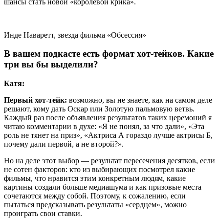
шансы стать новой «королевой крика».
Инде Наваретт, звезда фильма «Обсессия»
В вашем подкасте есть формат хот-тейков. Какие
три вы бы выделили?
Катя:
Первый хот-тейк:
возможно, вы не знаете, как на самом деле
решают, кому дать Оскар или Золотую пальмовую ветвь.
Каждый раз после объявления результатов таких церемоний я
читаю комментарии в духе: «Я не понял, за что дали», «Эта
роль не тянет на приз», «Актриса А гораздо лучше актрисы Б,
почему дали первой, а не второй?».
Но на деле этот выбор — результат пересечения десятков, если
не сотен факторов: кто из выбирающих посмотрел какие
фильмы, что нравится этим конкретным людям, какие
картины создали больше медиашума и как призовые места
сочетаются между собой. Поэтому, к сожалению, если
пытаться предсказывать результаты «сердцем», можно
проиграть свои ставки.