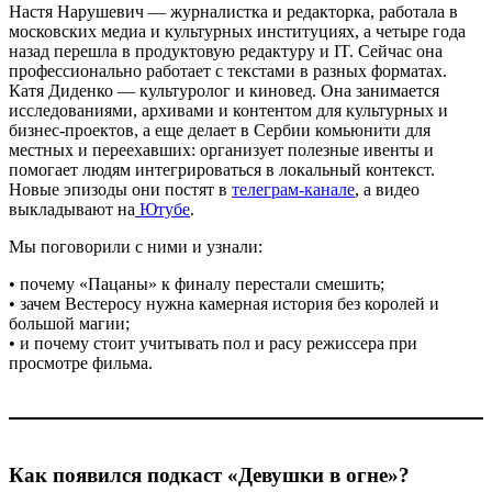
Настя Нарушевич — журналистка и редакторка, работала в
московских медиа и культурных институциях, а четыре года
назад перешла в продуктовую редактуру и IT. Сейчас она
профессионально работает с текстами в разных форматах.
Катя Диденко — культуролог и киновед. Она занимается
исследованиями, архивами и контентом для культурных и
бизнес-проектов, а еще делает в Сербии комьюнити для
местных и переехавших: организует полезные ивенты и
помогает людям интегрироваться в локальный контекст.
Новые эпизоды они постят в
телеграм-канале
, а видео
выкладывают на
Ютубе
.
Мы поговорили с ними и узнали:
• почему «Пацаны» к финалу перестали смешить;
• зачем Вестеросу нужна камерная история без королей и
большой магии;
• и почему стоит учитывать пол и расу режиссера при
просмотре фильма.
Как появился подкаст «Девушки в огне»?