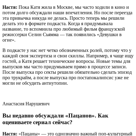
Настя:
Пока Катя жила в Москве, мы часто ходили в кино и
потом долго обсуждали наши впечатления. Но после переезда
эта привычка никуда не делась. Просто теперь мы решили
делать это в формате подкаста. Когда я придумывала
название, то вспомнила про любимый фильм французской
режиссерки Селин Сьямма — так появились «Девушки в
огне».
В подкасте у нас нет четко обозначенных ролей, потому что у
каждой своя экспертиза и свои скиллы. Например, я чаще ищу
гостей, а Катя решает технические вопросы. Новые темы для
выпусков мы часто придумываем прямо в процессе записи.
После выпуска про секты решили обязательно сделать эпизод
про трукрайм, а после выпуска про постапокалипсис уже не
могли не обсудить антиутопии.
Анастасия Нарушевич
Вы недавно обсуждали «Пацанов». Как
оцениваете сериал сейчас?
Настя:
«Пацаны» — это однозначно важный поп-культурный