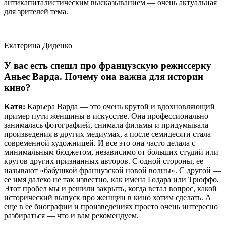
антикапиталистическим высказыванием — очень актуальная
для зрителей тема.
Екатерина Диденко
У вас есть спешл про французскую режиссерку
Аньес Варда. Почему она важна для истории
кино?
Катя:
Карьера Варда — это очень крутой и вдохновляющий
пример пути женщины в искусстве. Она профессионально
занималась фотографией, снимала фильмы и придумывала
произведения в других медиумах, а после семидесяти стала
современной художницей. И все это она часто делала с
минимальным бюджетом, независимо от больших студий или
кругов других признанных авторов. С одной стороны, ее
называют «бабушкой французской новой волны». С другой —
ее имя далеко не так известно, как имена Годара или Трюффо.
Этот пробел мы и решили закрыть, когда встал вопрос, какой
исторический выпуск про женщин в кино хотим сделать. А
еще в ее биографии и произведениях просто очень интересно
разбираться — что и вам рекомендуем.