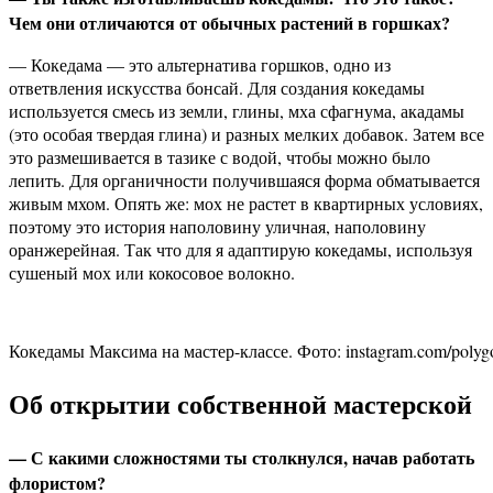
Чем они отличаются от обычных растений в горшках?
— Кокедама — это альтернатива горшков, одно из
ответвления искусства бонсай. Для создания кокедамы
используется смесь из земли, глины, мха сфагнума, акадамы
(это особая твердая глина) и разных мелких добавок. Затем все
это размешивается в тазике с водой, чтобы можно было
лепить. Для органичности получившаяся форма обматывается
живым мхом. Опять же: мох не растет в квартирных условиях,
поэтому это история наполовину уличная, наполовину
оранжерейная. Так что для я адаптирую кокедамы, используя
сушеный мох или кокосовое волокно.
Кокедамы Максима на мастер-классе. Фото: instagram.com/polyg
Об открытии собственной мастерской
— С какими сложностями ты столкнулся, начав работать
флористом?