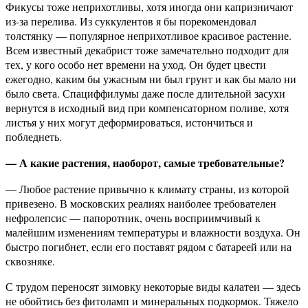
Фикусы тоже неприхотливы, хотя иногда они капризничают
из-за перелива. Из суккулентов я бы порекомендовал
толстянку — популярное неприхотливое красивое растение.
Всем известный декабрист тоже замечательно подходит для
тех, у кого особо нет времени на уход. Он будет цвести
ежегодно, каким бы ужасным ни был грунт и как бы мало ни
было света. Спациффилумы даже после длительной засухи
вернутся в исходный вид при компенсаторном поливе, хотя
листья у них могут деформироваться, истончиться и
побледнеть.
— А какие растения, наоборот, самые требовательные?
— Любое растение привычно к климату страны, из которой
привезено. В московских реалиях наиболее требователен
нефролепсис — папоротник, очень восприимчивый к
малейшим изменениям температуры и влажности воздуха. Он
быстро погибнет, если его поставят рядом с батареей или на
сквозняке.
С трудом переносят зимовку некоторые виды калатеи — здесь
не обойтись без фитоламп и минеральных подкормок. Тяжело