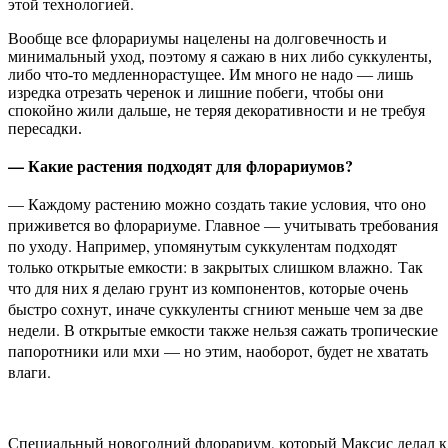
этой технологией.
Вообще все флорариумы нацелены на долговечность и
минимальный уход, поэтому я сажаю в них либо суккуленты,
либо что-то медленнорастущее. Им много не надо — лишь
изредка отрезать черенок и лишние побеги, чтобы они
спокойно жили дальше, не теряя декоративности и не требуя
пересадки.
— Какие растения подходят для флорариумов?
— Каждому растению можно создать такие условия, что оно
приживется во флорариуме. Главное — учитывать требования
по уходу. Например, упомянутым суккулентам подходят
только открытые емкости: в закрытых слишком влажно. Так
что для них я делаю грунт из компонентов, которые очень
быстро сохнут, иначе суккуленты сгниют меньше чем за две
недели. В открытые емкости также нельзя сажать тропические
папоротники или мхи — но этим, наоборот, будет не хватать
влаги.
Специальный новогодний флорариум, который Максис делал к з