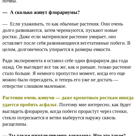
почвы.
— А сколько живут флорариумы?
— Если ухаживать, то как обычные растения. Они очень
долго развиваются, затем черенкуются, пускают новые
ростки. Даже если материнское растение умирает, оно
оставляет после себя развивающиеся вегетативные побеги. В
целом, долговечность упирается в размеры емкости.
Ради эксперимента я оставил себе один флорариум два года
назад. Он выглядит все так же, как и раньше, только растение
стало больше. Я немного пропустил момент, когда его еще
можно было пересадить, и теперь его уже не достать —
отверстие слишком маленькое.
Растения очень живучи — даже крохотным росткам иногда
удается пробить асфальт.
Поэтому мне интересно, как будет
выглядеть флорариум, когда побеги прорастут через стенки,
стекло потрескается и ветви выберутся наружу сквозь
расщелины.
— Ты также изготавливаешь кокедамы. Что это такое?