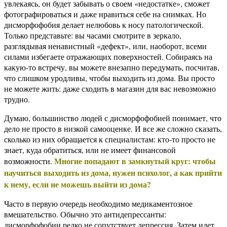
увлекаясь, он будет забывать о своем «недостатке», сможет
фотографироваться и даже нравиться себе на снимках. Но
дисморфофобия делает нелюбовь к носу патологической.
Только представьте: вы часами смотрите в зеркало,
разглядывая ненавистный «дефект», или, наоборот, всеми
силами избегаете отражающих поверхностей. Собираясь на
какую-то встречу, вы можете внезапно передумать, посчитав,
что слишком уродливы, чтобы выходить из дома. Вы просто
не можете жить: даже сходить в магазин для вас невозможно
трудно.
Думаю, большинство людей с дисморфофобией понимает, что
дело не просто в низкой самооценке. И все же сложно сказать,
сколько из них обращается к специалистам: кто-то просто не
знает, куда обратиться, или не имеет финансовой
Многие попадают в замкнутый круг: чтобы
возможности.
научиться выходить из дома, нужен психолог, а как прийти
к нему, если не можешь выйти из дома?
Часто в первую очередь необходимо медикаментозное
вмешательство. Обычно это антидепрессанты:
дисморфофобии редко не сопутствует депрессия. Затем идет