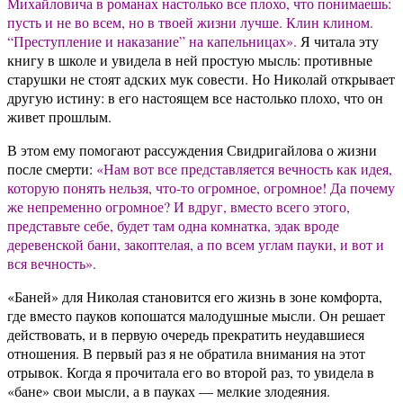
Михайловича в романах настолько все плохо, что понимаешь:
пусть и не во всем, но в твоей жизни лучше. Клин клином.
“Преступление и наказание” на капельницах».
Я читала эту
книгу в школе и увидела в ней простую мысль: противные
старушки не стоят адских мук совести. Но Николай открывает
другую истину: в его настоящем все настолько плохо, что он
живет прошлым.
В этом ему помогают рассуждения Свидригайлова о жизни
после смерти:
«Нам вот все представляется вечность как идея,
которую понять нельзя, что-то огромное, огромное! Да почему
же непременно огромное? И вдруг, вместо всего этого,
представьте себе, будет там одна комнатка, эдак вроде
деревенской бани, закоптелая, а по всем углам пауки, и вот и
вся вечность».
«Баней» для Николая становится его жизнь в зоне комфорта,
где вместо пауков копошатся малодушные мысли. Он решает
действовать, и в первую очередь прекратить неудавшиеся
отношения. В первый раз я не обратила внимания на этот
отрывок. Когда я прочитала его во второй раз, то увидела в
«бане» свои мысли, а в пауках — мелкие злодеяния.