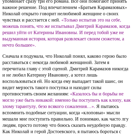
упоминает сразу три его романа. Все они помогают принять
важное решение. Под впечатлением «Братьев Карамазовых»
Николай открыто говорит нелюбимой женщине о своих
чувствах и расстается с ней.
«Только испытав это на себе,
можешь понять, что же испытывал Дмитрий Карамазов, когда
решил уйти от Катерины Ивановны. И перед тобой уже не
выдуманная история, которая развлекает своим сюжетом, а
нечто большее».
Сначала я подумала, что Николай понял, каково герою было
расставаться с некогда любимой женщиной. Затем я
перечитала главу с этой сценой. Дмитрий Карамазов никогда
и не любил Катерину Ивановну, а хотел лишь
воспользоваться ей. Но когда ему выпадает такой шанс, он
видит мерзость такого поступка и находит силы
противостоять своим желаниям:
«Казалось бы и борьбы не
могло уже быть никакой: именно бы поступить как клопу, как
злому тарантулу, безо всякого сожаления…».
Я пытаюсь
вспомнить подобные ситуации, когда «клоповьи» мысли
мешали мне поступить правильно. И понимаю, как часто лгу
людям, просто потому что боюсь сказать неудобную правду.
Как Николай и герой Достоевского, я пытаюсь бороться с