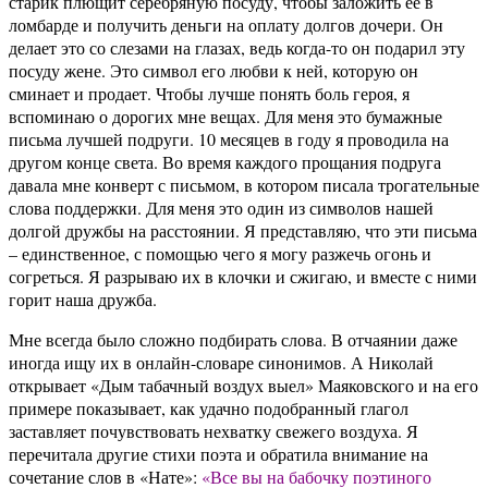
старик плющит серебряную посуду, чтобы заложить ее в
ломбарде и получить деньги на оплату долгов дочери. Он
делает это со слезами на глазах, ведь когда-то он подарил эту
посуду жене. Это символ его любви к ней, которую он
сминает и продает. Чтобы лучше понять боль героя, я
вспоминаю о дорогих мне вещах. Для меня это бумажные
письма лучшей подруги. 10 месяцев в году я проводила на
другом конце света. Во время каждого прощания подруга
давала мне конверт с письмом, в котором писала трогательные
слова поддержки. Для меня это один из символов нашей
долгой дружбы на расстоянии. Я представляю, что эти письма
– единственное, с помощью чего я могу разжечь огонь и
согреться. Я разрываю их в клочки и сжигаю, и вместе с ними
горит наша дружба.
Мне всегда было сложно подбирать слова. В отчаянии даже
иногда ищу их в онлайн-словаре синонимов. А Николай
открывает «Дым табачный воздух выел» Маяковского и на его
примере показывает, как удачно подобранный глагол
заставляет почувствовать нехватку свежего воздуха. Я
перечитала другие стихи поэта и обратила внимание на
сочетание слов в «Нате»:
«
Все вы на бабочку поэтиного