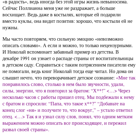
«в радость», ведь иногда без этой игры жизнь невыносима.
Сейчас Поллианна меня уже не раздражает, а больше
восхищает. Ведь даже в костылях, которые ей подарили
вместо куклы, она видит позитив: хорошо, что костыли ей не
нужны.
Мы часто повторяем, что сильную эмоцию «невозможно
описать словами». А если и можно, то только нецензурными.
И Николай вспоминает забавный пример из детства. В
декабре 1991 он узнает о распаде страны от воспитательницы
в детском саду. Справиться с таким потрясением писатели ему
не помогали, ведь книг Николай тогда еще читал. Но дома он
слышит нечто, что переворачивает детское сознание:
«Мне так
понравилось слово, столько в нем было звучности, удали,
силы, энергии, что я повторил за братом: “Х**!” <…> Через
несколько часов с работы пришел отец. Мы подбежали к нему
с братом и спросили: “Папа, что такое х**?” “Добавьте на
конец слог «ня» и получите то, что вокруг,” – устало ответил
отец. <…> Так я и узнал силу слов, понял, что одним метким
выражением можно описать все происходящее, и пережил
развал своей страны».