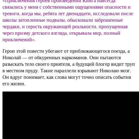
«Приключения героев произведений Кинга навсегда
связались у меня с собственными ощущениями опасности и
тревоги, когда мы, ребята лет двенадцати, исследовали после
школы затопленные подвалы, обыскивали заброшенные
чердаки, и серость окружающей реальности, пропущенная
через призму детского взгляда, открывала мир, полный
приключений».
Герои этой повести убегают от приближающегося поезда, а
Николай — от обкуренных наркоманов. Они пытаются
разыскать тело своего приятеля, а будущий блогер видит труп
в местном пруду. Такие параллели взрывают Николаю мозг.
Он вдруг понимает, как слова могут точно описать события
его жизни.