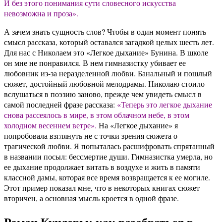
И без этого понимания сути словесного искусства
невозможна и проза».
А зачем знать сущность слов? Чтобы в один момент понять
смысл рассказа, который оставался загадкой целых шесть лет.
Для нас с Николаем это «Легкое дыхание» Бунина. В школе
он мне не понравился. В нем гимназистку убивает ее
любовник из-за неразделенной любви. Банальный и пошлый
сюжет, достойный любовной мелодрамы. Николаю стоило
вслушаться в поэзию заново, прежде чем увидеть смысл в
самой последней фразе рассказа:
«Теперь это легкое дыхание
снова рассеялось в мире, в этом облачном небе, в этом
холодном весеннем ветре».
На «Легкое дыхание» я
попробовала взглянуть не с точки зрения сюжета о
трагической любви. Я попыталась расшифровать спрятанный
в названии посыл: бессмертие души. Гимназистка умерла, но
ее дыхание продолжает витать в воздухе и жить в памяти
классной дамы, которая все время возвращается к ее могиле.
Этот пример показал мне, что в некоторых книгах сюжет
вторичен, а основная мысль кроется в одной фразе.
Роман Кундеры: как разобраться в