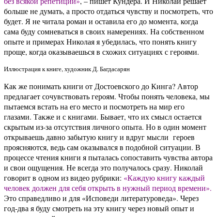
без всякой репетиции»
, – пишет Кундера. И Николай решает
больше не думать, а просто отдаться чувству и посмотреть, что
будет. Я не читала роман и оставила его до момента, когда
сама буду сомневаться в своих намерениях. На собственном
опыте и примерах Николая я убедилась, что понять книгу
проще, когда оказываешься в схожих ситуациях с героями.
Иллюстрация к книге, художник Д. Багдасарян
Как же понимать книги от Достоевского до Кинга? Автор
предлагает сочувствовать героям. Чтобы понять человека, мы
пытаемся встать на его место и посмотреть на мир его
глазами. Также и с книгами. Бывает, что их смысл остается
скрытым из-за отсутствия личного опыта. Но в один момент
открываешь давно забытую книгу и вдруг мысли героев
проясняются, ведь сам оказывался в подобной ситуации. В
процессе чтения книги я пыталась сопоставить чувства автора
и свои ощущения. Не всегда это получалось сразу. Николай
говорит в одном из видео рубрики:
«Каждую книгу каждый
человек должен для себя открыть в нужный период времени».
Это справедливо и для «Исповеди литературоведа». Через
год-два я буду смотреть на эту книгу через новый опыт и