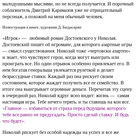
малодушными мыслями, но не всегда получается. И порочный
соблазнитель Дмитрий Карамазов уже не отрицательный
персонаж, а похожий на меня обычный человек.
Иллюстрация к книге, художник Д. Багдасарян
«Игрок» — любимый роман Достоевского у Николая.
Достоевский пишет об игромане, для которого азартные игры
— смысл существования. Николай тоже «чертовски азартен»
и знает, что чувствуют герои, когда могут выиграть или
проиграть все. Но один отрывок особенно привлекает его. В
нем богатая генеральша увлекается рулеткой и делает
безрассудные ставки. Каждый раз она рискует своим
состоянием, которое жаждет получить все ее семейство. В
итоге она выигрывает огромные деньги. Перечитав эту сцену
в очередной раз, Николай вдруг ясно видит: жизнь — самая
настоящая игра. Тебе нечего терять, и ты ставишь на кон все.
«Главное — избавиться от страха перед будущим, которого
тебе все равно не предугадать. Просто сделай ставку. И будь
что будет».
Николай рискует без особой надежды на успех и все же