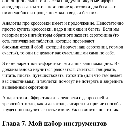
они опциональны. Я для себя придумал такую метафоры:
антидепрессанты это как хорошие кроссовки для бега — с
ними удобнее и проще, но можно ведь и без них.
Аналогия про кроссовки имеет и продолжение. Недостаточно
просто купить кроссовки, надо в них еще и бегать. Если мы
говорим про ингибиторы обратного захвата серотонина (то
есть популярные таблетки, которые прерывают
биохимический сбой, который ворует наш серотонин, гормон
счастья), то они не делают вас счастливыми сами по себе.
Это не наркотики-эйфоретики, это лишь ваш помощник. Вы
должны заново научиться радоваться, смеяться, танцевать,
читать, писать, путешествовать, готовить (или что там делает
вас счастливым), и таблетки помогут не потерять и закрепить
выделенный серотонин.
А наркотики-эйфоретики для человека с депрессией и
тревогой это зло, как и алкоголь, сигареты и прочие способы
«чудесно» получить счастье извне. Уж извините, но это так.
Глава 7. Мой набор инструментов