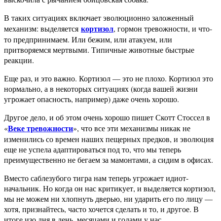
В таких ситуациях включает эволюционно заложенный
кортизол
механизм: выделяется
, гормон тревожности, и что-
то предпринимаем. Или бежим, или атакуем, или
притворяемся мертвыми. Типичные животные быстрые
реакции.
Еще раз, и это важно. Кортизол — это не плохо. Кортизол это
нормально, а в некоторых ситуациях (когда вашей жизни
угрожает опасность, например) даже очень хорошо.
Другое дело, и об этом очень хорошо пишет Скотт Стоссел в
Веке тревожности
«
», что все эти механизмы никак не
изменились со времен наших пещерных предков, и эволюция
еще не успела адаптироваться под то, что мы теперь
преимущественно не бегаем за мамонтами, а сидим в офисах.
Вместо саблезубого тигра нам теперь угрожает идиот-
начальник. Но когда он нас критикует, и выделяется кортизол,
мы не можем ни хлопнуть дверью, ни ударить его по лицу —
хотя, признайтесь, часто хочется сделать и то, и другое. В
итоге изо дня в день, месяцами и годами у нас