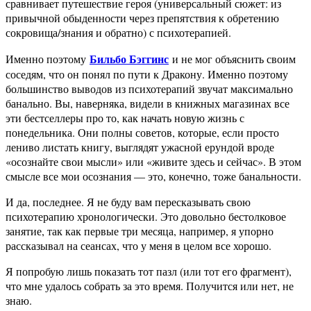
сравнивает путешествие героя (универсальный сюжет: из
привычной обыденности через препятствия к обретению
сокровища/знания и обратно) с психотерапией.
Бильбо Бэггинс
Именно поэтому
и не мог объяснить своим
соседям, что он понял по пути к Дракону. Именно поэтому
большинство выводов из психотерапий звучат максимально
банально. Вы, наверняка, видели в книжных магазинах все
эти бестселлеры про то, как начать новую жизнь с
понедельника. Они полны советов, которые, если просто
лениво листать книгу, выглядят ужасной ерундой вроде
«осознайте свои мысли» или «живите здесь и сейчас». В этом
смысле все мои осознания — это, конечно, тоже банальности.
И да, последнее. Я не буду вам пересказывать свою
психотерапию хронологически. Это довольно бестолковое
занятие, так как первые три месяца, например, я упорно
рассказывал на сеансах, что у меня в целом все хорошо.
Я попробую лишь показать тот пазл (или тот его фрагмент),
что мне удалось собрать за это время. Получится или нет, не
знаю.