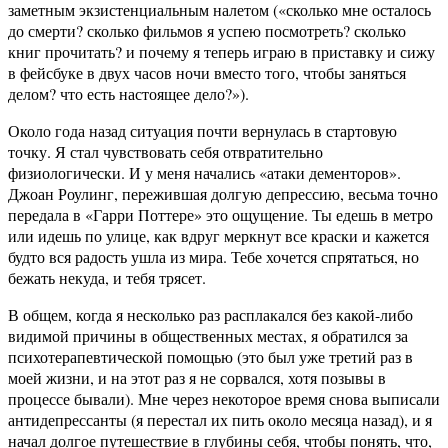
заметным экзистенциальным налетом («сколько мне осталось
до смерти? сколько фильмов я успею посмотреть? сколько
книг прочитать? и почему я теперь играю в приставку и сижу
в фейсбуке в двух часов ночи вместо того, чтобы заняться
делом? что есть настоящее дело?»).
Около года назад ситуация почти вернулась в стартовую
точку. Я стал чувствовать себя отвратительно
физиологически. И у меня начались «атаки дементоров».
Джоан Роулинг, пережившая долгую депрессию, весьма точно
передала в «Гарри Поттере» это ощущение. Ты едешь в метро
или идешь по улице, как вдруг меркнут все краски и кажется
будто вся радость ушла из мира. Тебе хочется спрятаться, но
бежать некуда, и тебя трясет.
В общем, когда я несколько раз расплакался без какой-либо
видимой причины в общественных местах, я обратился за
психотерапевтической помощью (это был уже третий раз в
моей жизни, и на этот раз я не сорвался, хотя позывы в
процессе бывали). Мне через некоторое время снова выписали
антидепрессанты (я перестал их пить около месяца назад), и я
начал долгое путешествие в глубины себя, чтобы понять, что,