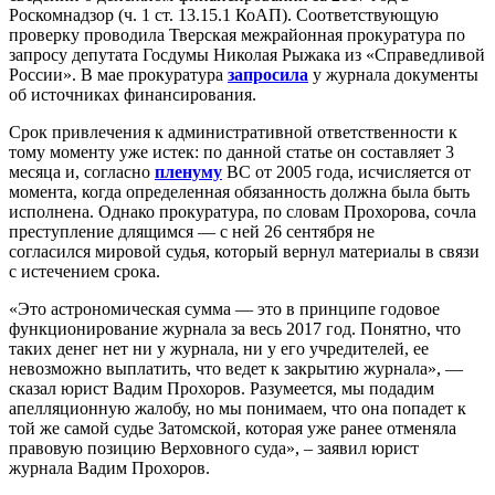
Роскомнадзор (ч. 1 ст. 13.15.1 КоАП). Соответствующую
проверку проводила Тверская межрайонная прокуратура по
запросу депутата Госдумы Николая Рыжака из «Справедливой
России». В мае прокуратура
запросила
у журнала документы
об источниках финансирования.
Срок привлечения к административной ответственности к
тому моменту уже истек: по данной статье он составляет 3
месяца и, согласно
пленуму
ВС от 2005 года, исчисляется от
момента, когда определенная обязанность должна была быть
исполнена. Однако прокуратура, по словам Прохорова, сочла
преступление длящимся — с ней 26 сентября не
согласился мировой судья, который вернул материалы в связи
с истечением срока.
«Это астрономическая сумма — это в принципе годовое
функционирование журнала за весь 2017 год. Понятно, что
таких денег нет ни у журнала, ни у его учредителей, ее
невозможно выплатить, что ведет к закрытию журнала», —
сказал юрист Вадим Прохоров. Разумеется, мы подадим
апелляционную жалобу, но мы понимаем, что она попадет к
той же самой судье Затомской, которая уже ранее отменяла
правовую позицию Верховного суда», – заявил юрист
журнала Вадим Прохоров.