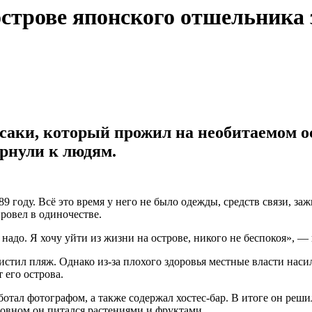
острове японского отшельника 
аки, который прожил на необитаемом о
ернули к людям.
989 году. Всё это время у него не было одежды, средств связи, з
ровел в одиночестве.
 надо. Я хочу уйти из жизни на острове, никого не беспокоя», —
чистил пляж. Однако из-за плохого здоровья местные власти нас
 его острова.
работал фотографом, а также содержал хостес-бар. В итоге он ре
сновном он питался растениями и фруктами.