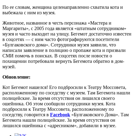
По ее словам, женщина целенаправленно схватила кота и
выбежала с ним из музея.
Животное, названное в честь персонажа «Мастера и
Маргариты», с 2005 года является «штатным сотрудником»
музея и часто выходит на улицу. Бегемот достаточно известен
в соцсетях — с ним часто фотографируются посетители
«Булгаковского дома». Сотрудники музея заявили, что
написали заявление в полицию о пропаже кота и призвали
СМИ помочь в поисках. В соцсетях после новости о
похищении потребовали вернуть Бегемота обратно в дом-
музей.
Обновление:
Кот Бегемот нашелся! Его подбросили к Театру Моссовета,
расположенному по соседству с музеем. Там Бегемота нашли
полицейские. За время отсутствия он лишился своего
ошейника. Об этом сообщили сотрудники музея. Кота
подбросили к Театру Моссовета, расположенному по
соседству, говорится в
Facebook
«Булгаковского Дома». Там
Бегемота нашли полицейские. За время отсутствия он
лишился ошейника с «адресником», добавили в музее.