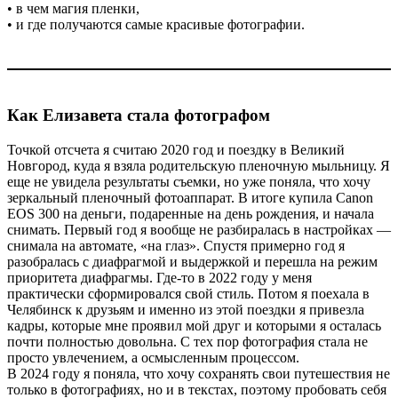
• в чем магия пленки,
• и где получаются самые красивые фотографии.
Как Елизавета стала фотографом
Точкой отсчета я считаю 2020 год и поездку в Великий
Новгород, куда я взяла родительскую пленочную мыльницу. Я
еще не увидела результаты съемки, но уже поняла, что хочу
зеркальный пленочный фотоаппарат.
В итоге купила Canon
EOS 300 на деньги, подаренные на день рождения, и начала
снимать. Первый год я вообще не разбиралась в настройках —
снимала на автомате, «на глаз». Спустя примерно год я
разобралась с диафрагмой и выдержкой и перешла на режим
приоритета диафрагмы. Где-то в 2022 году у меня
практически сформировался свой стиль. Потом я поехала в
Челябинск к друзьям и именно из этой поездки я привезла
кадры, которые мне проявил мой друг и которыми я осталась
почти полностью довольна. С тех пор фотография стала не
просто увлечением, а осмысленным процессом.
В 2024 году я поняла, что хочу сохранять свои путешествия не
только в фотографиях, но и в текстах, поэтому пробовать себя