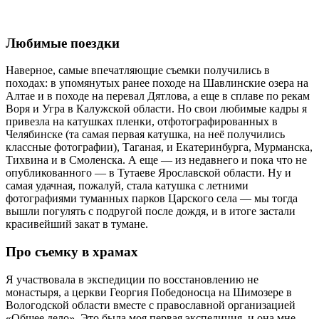
Любимые поездки
Наверное, самые впечатляющие съемки получились в
походах: в упомянутых ранее походе на Шавлинские озера на
Алтае и в походе на перевал Дятлова, а еще в сплаве по рекам
Воря и Угра в Калужской области. Но свои любимые кадры я
привезла на катушках пленки, отфотографированных в
Челябинске (та самая первая катушка, на неё получились
классные фотографии), Таганая, и Екатеринбурга, Мурманска,
Тихвина и в Смоленска. А еще — из недавнего и пока что не
опубликованного — в Тутаеве Ярославской области. Ну и
самая удачная, пожалуй, стала катушка с летними
фотографиями туманных парков Царского села — мы тогда
вышли погулять с подругой после дождя, и в итоге застали
красивейший закат в тумане.
Про съемку в храмах
Я участвовала в экспедиции по восстановлению не
монастыря, а церкви Георгия Победоносца на Шимозере в
Вологодской области вместе с православной организацией
«Общее дело». Это была моя первая экспедиция, и она мне