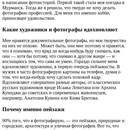
в написании фотоисторий. Первой такой стала моя поездка в
Мурманск. Тогда же я решила, что твердо не хочу делать
фотографию профессией. Для меня это именно хобби,
приносящее удовольствие.
Какие художники и фотографы вдохновляют
Мне нравятся документальные фотографы, но мое творчество
на них не похоже. Может быть, они мне поэтому и нравятся,
что я понимаю, что вряд ли когда-нибудь буду снимать, как
они — хотя бы потому, что снимаю в другом жанре — и
восхищаюсь тем, что сама не умею.
Гораздо сильнее меня
вдохновляют художники, в первую очередь пейзажисты. В
музеях я часто фотографирую картины на телефон, думая о
том, что когда-нибудь хочу сделать похожий кадр.
Вдохновляют совершенно разные авторы, от классических
русских художников вроде Исаака Левитана или Архипа
Куинджи до советских и современных живописцев,
например, Анатолия Кувина или Кима Бритова.
Почему именно пейзажи
90% того, что я фотографирую, — это пейзажи, природные и
городские, архитектура и уличная фотография. Все то, что