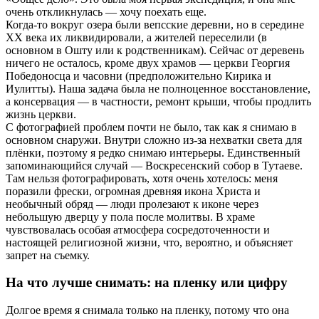
очень откликнулась — хочу поехать еще.
Когда-то вокруг озера были вепсские деревни, но в середине
XX века их ликвидировали, а жителей переселили (в
основном в Ошту или к родственникам). Сейчас от деревень
ничего не осталось, кроме двух храмов — церкви Георгия
Победоносца и часовни (предположительно Кирика и
Иулитты). Наша задача была не полноценное восстановление,
а консервация — в частности, ремонт крыши, чтобы продлить
жизнь церкви.
С фотографией проблем почти не было, так как я снимаю в
основном снаружи. Внутри сложно из-за нехватки света для
плёнки, поэтому я редко снимаю интерьеры. Единственный
запоминающийся случай — Воскресенский собор в Тутаеве.
Там нельзя фотографировать, хотя очень хотелось: меня
поразили фрески, огромная древняя икона Христа и
необычный обряд — люди пролезают к иконе через
небольшую дверцу у пола после молитвы. В храме
чувствовалась особая атмосфера сосредоточенности и
настоящей религиозной жизни, что, вероятно, и объясняет
запрет на съемку.
На что лучше снимать: на пленку или цифру
Долгое время я снимала только на пленку, потому что она