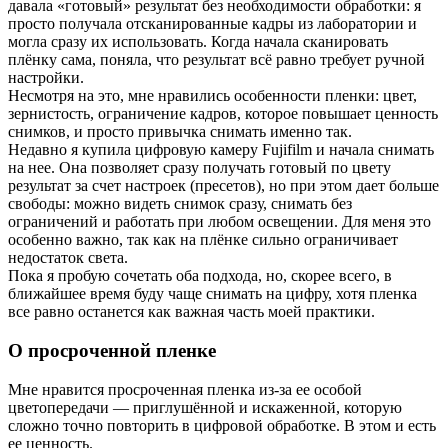
давала «готовый» результат без необходимости обработки: я
просто получала отсканированные кадры из лаборатории и
могла сразу их использовать. Когда начала сканировать
плёнку сама, поняла, что результат всё равно требует ручной
настройки.
Несмотря на это, мне нравились особенности пленки: цвет,
зернистость, ограничение кадров, которое повышает ценность
снимков, и просто привычка снимать именно так.
Недавно я купила цифровую камеру Fujifilm и начала снимать
на нее. Она позволяет сразу получать готовый по цвету
результат за счет настроек (пресетов), но при этом дает больше
свободы: можно видеть снимок сразу, снимать без
ограничений и работать при любом освещении. Для меня это
особенно важно, так как на плёнке сильно ограничивает
недостаток света.
Пока я пробую сочетать оба подхода, но, скорее всего, в
ближайшее время буду чаще снимать на цифру, хотя пленка
все равно останется как важная часть моей практики.
О просроченной пленке
Мне нравится просроченная пленка из-за ее особой
цветопередачи — приглушённой и искаженной, которую
сложно точно повторить в цифровой обработке. В этом и есть
ее ценность.