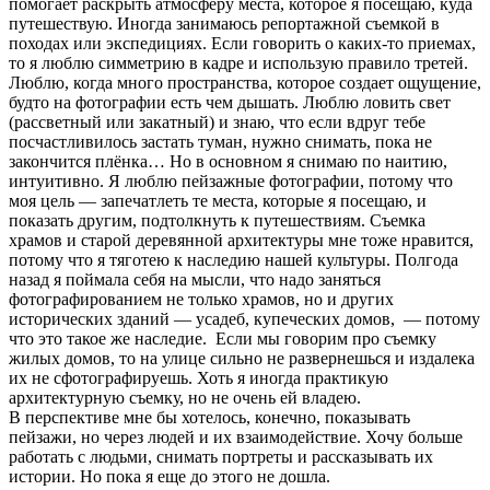
помогает раскрыть атмосферу места, которое я посещаю, куда
путешествую. Иногда занимаюсь репортажной съемкой в
походах или экспедициях.
Если говорить о каких-то приемах,
то я люблю симметрию в кадре и использую правило третей.
Люблю, когда много пространства, которое создает ощущение,
будто на фотографии есть чем дышать. Люблю ловить свет
(рассветный или закатный) и знаю, что если вдруг тебе
посчастливилось застать туман, нужно снимать, пока не
закончится плёнка… Но в основном я снимаю по наитию,
интуитивно. Я люблю пейзажные фотографии, потому что
моя цель — запечатлеть те места, которые я посещаю, и
показать другим, подтолкнуть к путешествиям. Съемка
храмов и старой деревянной архитектуры мне тоже нравится,
потому что я тяготею к наследию нашей культуры. Полгода
назад я поймала себя на мысли, что надо заняться
фотографированием не только храмов, но и других
исторических зданий — усадеб, купеческих домов, — потому
что это такое же наследие. Если мы говорим про съемку
жилых домов, то на улице сильно не развернешься и издалека
их не сфотографируешь. Хоть я иногда практикую
архитектурную съемку, но не очень ей владею.
В перспективе мне бы хотелось, конечно, показывать
пейзажи, но через людей и их взаимодействие. Хочу больше
работать с людьми, снимать портреты и рассказывать их
истории. Но пока я еще до этого не дошла.